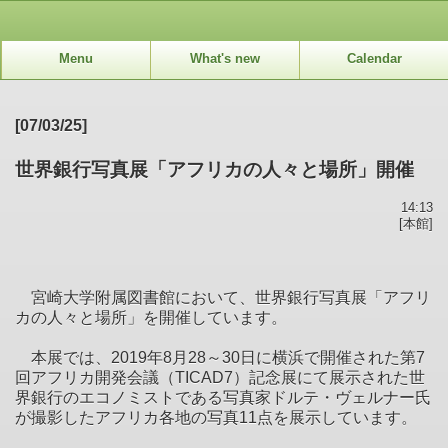
Menu
What's new
Calendar
[07/03/25]
世界銀行写真展「アフリカの人々と場所」開催
14:13
[本館]
宮崎大学附属図書館において、世界銀行写真展「アフリ
カの人々と場所」を開催しています。
本展では、
2019
年
8
月
28
～
30
日に横浜で開催された第
7
回アフリカ開発会議（
TICAD7
）記念展にて展示された世
界銀行のエコノミストである写真家ドルテ・ヴェルナー氏
が撮影したアフリカ各地の写真
11
点を展示しています。