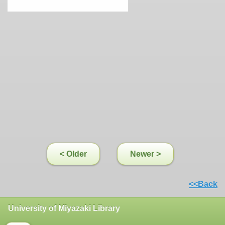
< Older
Newer >
<<Back
University of Miyazaki Library