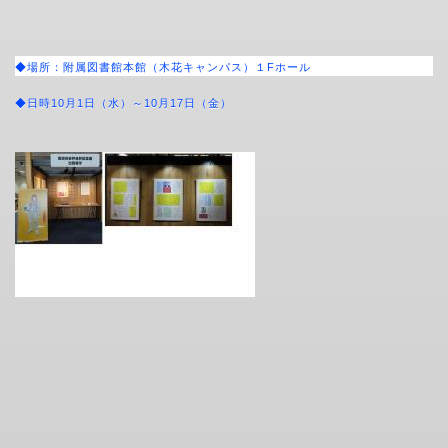
◆場所：附属図書館本館（木花キャンパス）１
F
ホール
◆日時
10
月
1
日（水）～
10
月
17
日（金）