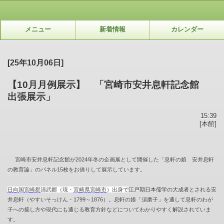
メニュー
新着情報
カレンダー
[25年10月06日]
【10月月例展示】 「宮崎市安井息軒記念館
出張展示」
15:39
[本館]
宮崎市安井息軒記念館が
2024
年冬の企画展として開催した「息軒の娘 安井息軒
の教育論」のパネル
15
枚をお借りして展示しています。
日向国
宮崎郡
清武郷（現・
宮崎県
宮崎市
）出身
で
江戸期日本儒学の大成者とされる安
井息軒（やすいそっけん・
1799
～
1876
）。息軒の娘「須磨子」を通して息軒のわが
子への接し方や現代にも通じる教育方針などについてわかりやすく解説されていま
す。