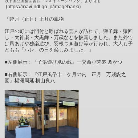
以下国立国会図書館「NDLイメージバンク」より引用
(https://rnavi.ndl.go.jp/imagebank/)
「睦月（正月）正月の風物
江戸の町には門付と呼ばれる芸人が訪れて、獅子舞・猿回
し・太神楽・大黒舞・万歳などを披露しました。また外で
は凧あげや独楽遊び、羽根つき遊び等が行われ、大人も子
どもも「ハレ」の日を楽しみました。」
■左側展示：『子供遊び凧の戯』一交斎小芳盛 ゑかつ
■右側展示：『江戸風俗十二ケ月の内 正月 万歳説之
図』楊洲周延 横山良八