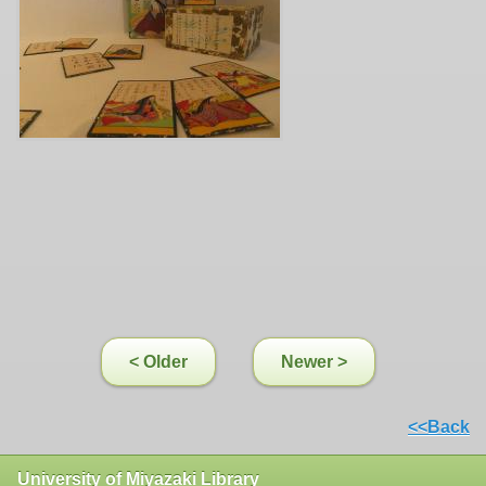
< Older
Newer >
<<Back
University of Miyazaki Library