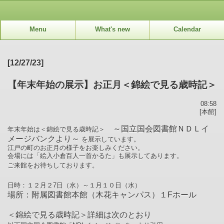
Menu
What's new
Calendar
[12/27/23]
【年末年始の展示】お正月＜錦絵で見る歳時記＞
08:58
[本館]
～国立国会図書館ＮＤＬイ
年末年始は＜錦絵で見る歳時記＞
メージバンクより～
を展示しています。
江戸の町のお正月の様子をお楽しみください。
会場には「絵入小倉百人一首かるた」も展示してあります。
ご来館をお待ちしております。
日時：１２月２7日（水）～１月１０日（水）
場所：附属図書館本館（木花キャンパス）１Fホール
＜錦絵で見る歳時記＞詳細は次のとおり