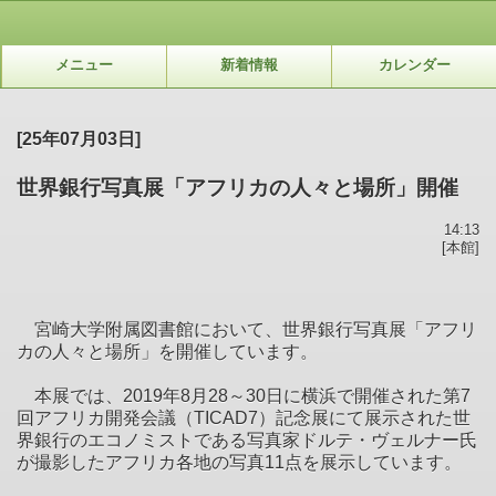
メニュー
新着情報
カレンダー
[25年07月03日]
世界銀行写真展「アフリカの人々と場所」開催
14:13
[本館]
宮崎大学附属図書館において、世界銀行写真展「アフリ
カの人々と場所」を開催しています。
本展では、
2019
年
8
月
28
～
30
日に横浜で開催された第
7
回アフリカ開発会議（
TICAD7
）記念展にて展示された世
界銀行のエコノミストである写真家ドルテ・ヴェルナー氏
が撮影したアフリカ各地の写真
11
点を展示しています。