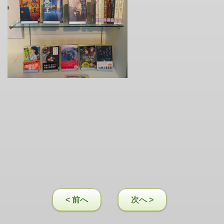
< 前へ
次へ >