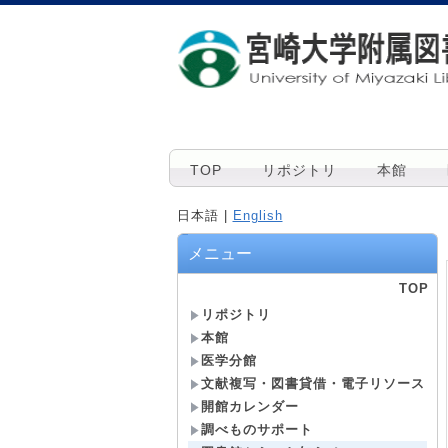
TOP
リポジトリ
本館
日本語 |
English
メニュー
TOP
リポジトリ
本館
医学分館
文献複写・図書貸借・電子リソース
開館カレンダー
調べものサポート